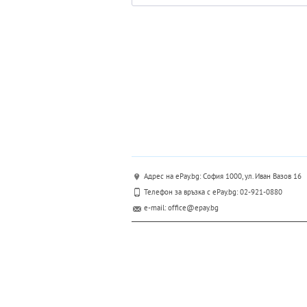
Адрес на ePay.bg: София 1000, ул. Иван Вазов 16
Телефон за връзка с ePay.bg: 02-921-0880
e-mail: office@epay.bg