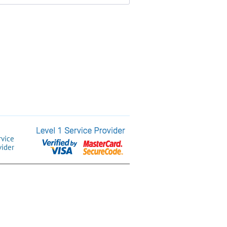
rvice
vider