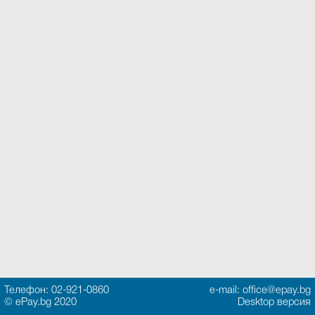
Телефон: 02-921-0860
e-mail: office@epay.bg
© ePay.bg 2020
Desktop версия