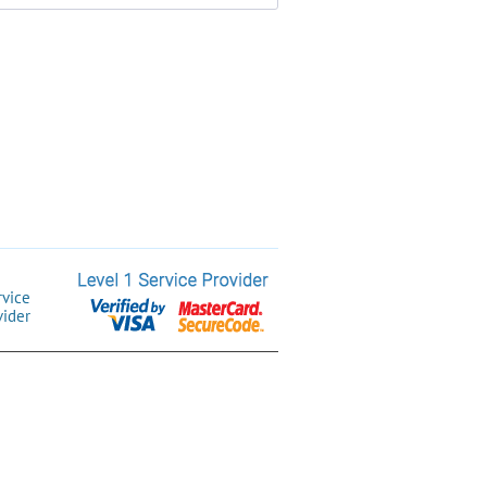
rvice
vider