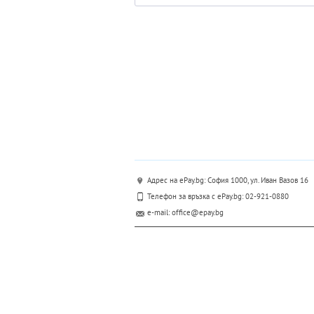
Адрес на ePay.bg: София 1000, ул. Иван Вазов 16
Телефон за връзка с ePay.bg: 02-921-0880
e-mail: office@epay.bg