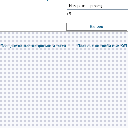
+5
Напред
Плащане на местни данъци и такси
Плащане на глоби към КАТ