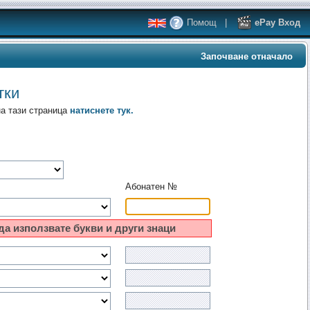
Помощ
|
ePay Вход
Започване отначало
тки
на тази страница
натиснете тук.
Абонатен №
да използвате букви и други знаци