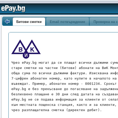
Битови сметки
Email потвърждение
Проверка на с
Чрез ePay.bg могат да се плащат всички дължими суми
стари сметки на частни (битови) абонати на ВиК Монт
обща сума по всички дължими фактури. Изисквана инфо
7-цифрен абонатен номер, като нулите в началото на 
въвеждат. Пример, абонатен номер - 0001234. Срокът 
ePay.bg е без прекъсване до погасяване на задължени
безлихвено плащане е 30 дни след датата на създаван
ePay.bg не се подава информация за клиенти от селат
към местната пощенска станция, както и за клиенти, 
чрез разплащателна сметка (директен дебит).