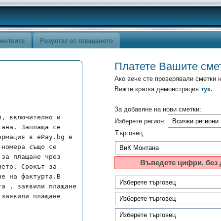
метките
Резултат от плащането
Платете Вашите сме
Ако вече сте проверявали сметки 
Вижте кратка демонстрация
тук.
За добавяне на нови сметки:
, включително и 
Изберете регион:
ана. Заплаща се 
Търговец
рмация в ePay.bg е 
номера също се 
за плащане чрез 
Въведете цифри, без 
ето. Срокът за 
е на фактурта.В 
а , заявили плащане 
заявили плащане 