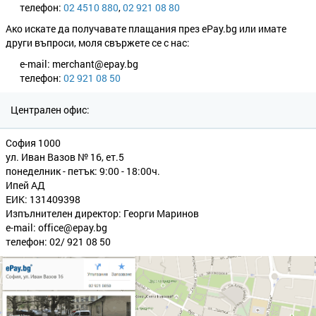
телефон:
02 4510 880
,
02 921 08 80
Ако искате да получавате плащания през ePay.bg или имате
други въпроси, моля свържете се с нас:
e-mail: merchant@epay.bg
телефон:
02 921 08 50
Централен офис:
София 1000
ул. Иван Вазов № 16, ет.5
понеделник - петък: 9:00 - 18:00ч.
Ипей АД
ЕИК: 131409398
Изпълнителен директор: Георги Маринов
e-mail: office@epay.bg
телефон: 02/ 921 08 50