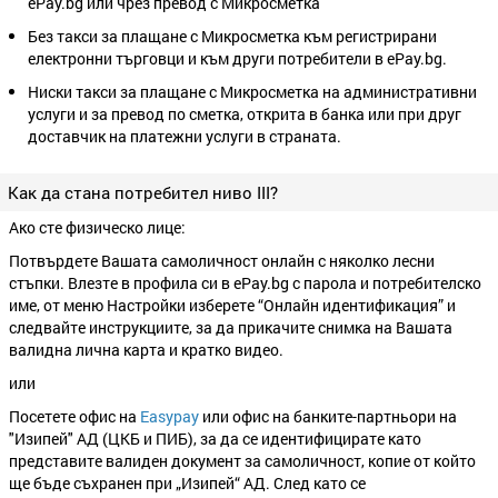
еPay.bg или чрез превод с Микросметка
Без такси за плащане с Микросметка към регистрирани
електронни търговци и към други потребители в ePay.bg.
Ниски такси за плащане с Микросметка на административни
услуги и за превод по сметка, открита в банка или при друг
доставчик на платежни услуги в страната.
Как да стана потребител ниво III?
Ако сте физическо лице:
Потвърдете Вашата самоличност онлайн с няколко лесни
стъпки. Влезте в профила си в ePay.bg с парола и потребителско
име, от меню Настройки изберете “Онлайн идентификация” и
следвайте инструкциите, за да прикачите снимка на Вашата
валидна лична карта и кратко видео.
или
Посетете офис на
Easypay
или офис на банките-партньори на
"Изипей" АД (ЦКБ и ПИБ), за да се идентифицирате като
представите валиден документ за самоличност, копие от който
ще бъде съхранен при „Изипей“ АД. След като се