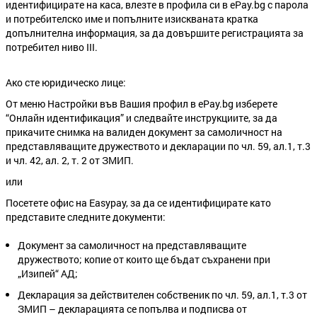
идентифицирате на каса, влезте в профила си в ePay.bg с парола
и потребителско име и попълните изискваната кратка
допълнителна информация, за да довършите регистрацията за
потребител ниво III.
Ако сте юридическо лице:
От меню Настройки във Вашия профил в ePay.bg изберете
“Онлайн идентификация” и следвайте инструкциите, за да
прикачите снимка на валиден документ за самоличност на
представляващите дружеството и декларации по чл. 59, ал.1, т.3
и чл. 42, ал. 2, т. 2 от ЗМИП.
или
Посетете офис на Easypay, за да се идентифицирате като
представите следните документи:
Документ за самоличност на представляващите
дружеството; копие от които ще бъдат съхранени при
„Изипей“ АД;
Декларация за действителен собственик по чл. 59, ал.1, т.3 от
ЗМИП – декларацията се попълва и подписва от