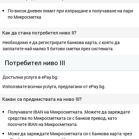
По-висок дневен лимит при изпращане и получаване на пари
по Микросметка
Как да стана потребител ниво II?
Необходимо е да регистрирате банкова карта, с която да
заплатите най-малко 5 битови сметки през системата.
Потребител ниво III
Достъпни услуги в ePay.bg:
Използвате всички услуги, предлагани от ePay.bg.
Какви са предимствата на ниво III?
Получавате IBAN на Микросметката. Можете да зареждате
средства по Микросметката си с банков превод, като
посочите IBAN на Микросметката.
Може да зареждате Микросметката си с банкова карта чрез