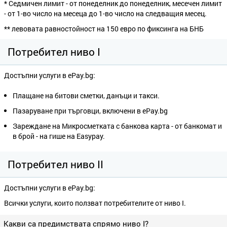
* Седмичен лимит - от понеделник до понеделник, месечен лимит
- от 1-во число на месеца до 1-во число на следващия месец.
** левовата равностойност на 150 евро по фиксинга на БНБ
Потребител ниво I
Достъпни услуги в ePay.bg:
Плащане на битови сметки, данъци и такси.
Пазаруване при търговци, включени в ePay.bg
Зареждане на Микросметката с банкова карта - от банкомат и
в брой - на гише на Easypay.
Потребител ниво II
Достъпни услуги в ePay.bg:
Всички услуги, които ползват потребителите от ниво I.
Какви са предимствата спрямо ниво I?