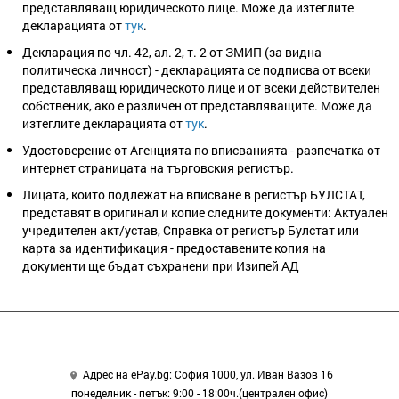
представляващ юридическото лице. Може да изтеглите
декларацията от
тук
.
Декларация по чл. 42, ал. 2, т. 2 от ЗМИП (за видна
политическа личност) - декларацията се подписва от всеки
представляващ юридическото лице и от всеки действителен
собственик, ако е различен от представляващите. Може да
изтеглите декларацията от
тук
.
Удостоверение от Агенцията по вписванията - разпечатка от
интернет страницата на търговския регистър.
Лицата, които подлежат на вписване в регистър БУЛСТАТ,
представят в оригинал и копие следните документи: Актуален
учредителен акт/устав, Справка от регистър Булстат или
карта за идентификация - предоставените копия на
документи ще бъдат съхранени при Изипей АД
Адрес на ePay.bg: София 1000, ул. Иван Вазов 16
понеделник - петък: 9:00 - 18:00ч.(централен офис)