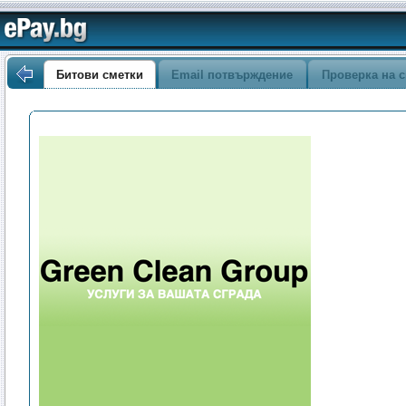
Битови сметки
Email потвърждение
Проверка на с