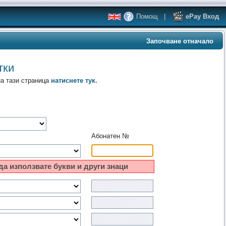
Помощ
|
ePay Вход
Започване отначало
тки
на тази страница
натиснете тук.
Абонатен №
да използвате букви и други знаци