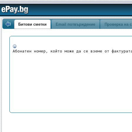
Битови сметки
Email потвърждение
Проверка на с
Абонатен номер, който може да се вземе от фактурат