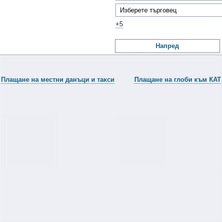
+5
Напред
Плащане на местни данъци и такси
Плащане на глоби към КАТ