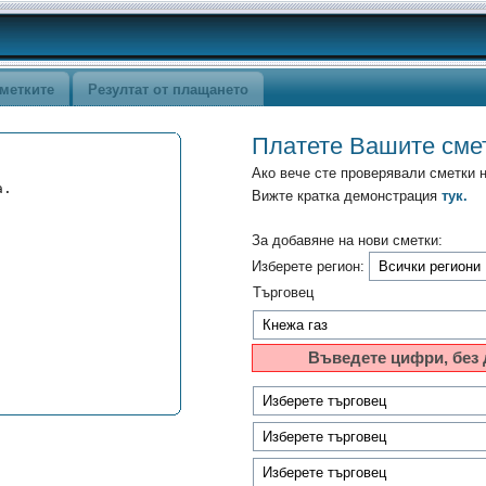
метките
Резултат от плащането
Платете Вашите сме
Ако вече сте проверявали сметки 
а.
Вижте кратка демонстрация
тук.
За добавяне на нови сметки:
Изберете регион:
Търговец
Въведете цифри, без 