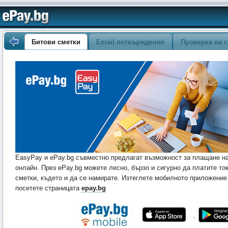
Битови сметки
Email потвърждение
Проверка на с
EasyPay и ePay.bg съвместно предлагат възможност за плащане на
онлайн. През ePay.bg можете лесно, бързо и сигурно да платите то
сметки, където и да се намирате. Изтеглете мобилното приложение 
посетете страницата
epay.bg