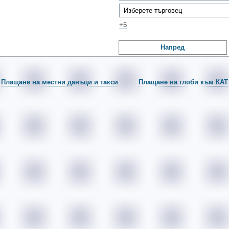
+5
Напред
Плащане на местни данъци и такси
Плащане на глоби към КАТ