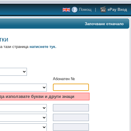
Помощ
|
ePay Вход
Започване отначало
тки
на тази страница
натиснете тук.
Абонатен №
да използвате букви и други знаци