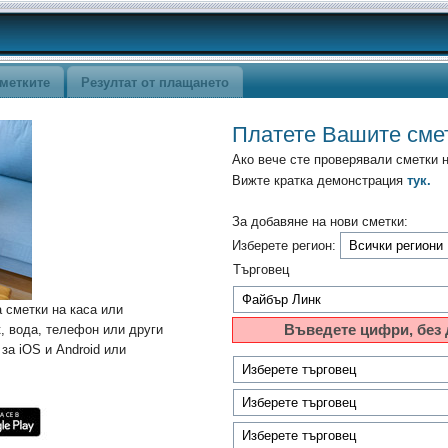
метките
Резултат от плащането
Платете Вашите сме
Ако вече сте проверявали сметки 
Вижте кратка демонстрация
тук.
За добавяне на нови сметки:
Изберете регион:
Търговец
 сметки на каса или
к, вода, телефон или други
Въведете цифри, без 
за iOS и Android или