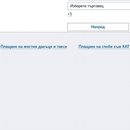
+5
Напред
Плащане на местни данъци и такси
Плащане на глоби към КАТ