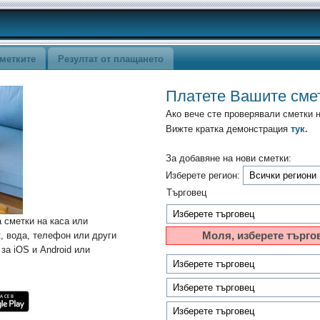
метките
Резултат от плащането
Платете Вашите сме
Ако вече сте проверявали сметки 
Вижте кратка демонстрация
тук.
За добавяне на нови сметки:
Изберете регион:
Търговец
 сметки на каса или
к, вода, телефон или други
Моля, изберете търго
за iOS и Android или