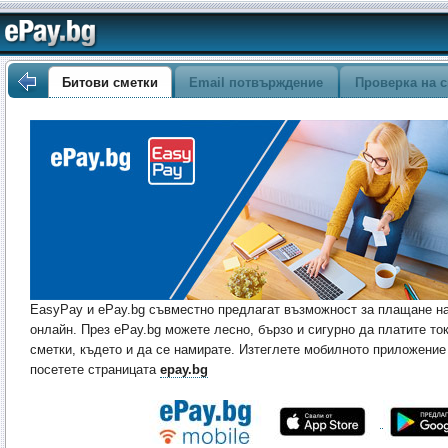
Битови сметки
Email потвърждение
Проверка на с
EasyPay и ePay.bg съвместно предлагат възможност за плащане на
онлайн. През ePay.bg можете лесно, бързо и сигурно да платите то
сметки, където и да се намирате. Изтеглете мобилното приложение 
посетете страницата
epay.bg