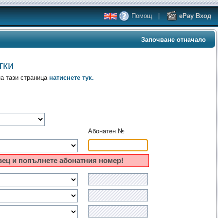
Помощ
|
ePay Вход
Започване отначало
тки
на тази страница
натиснете тук.
Абонатен №
вец и попълнете абонатния номер!