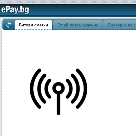
Битови сметки
Email потвърждение
Проверка на с