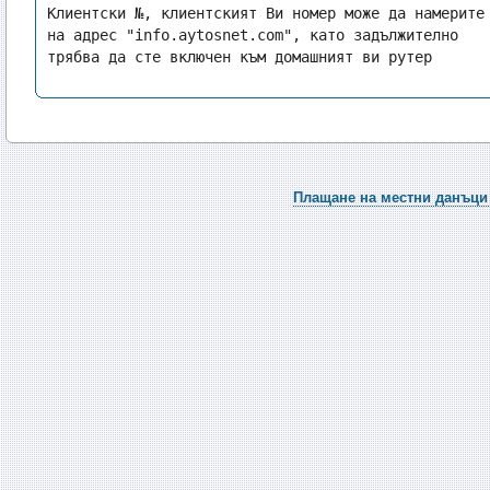
Клиентски №, клиентският Ви номер може да намерите 
на адрес "info.aytosnet.com", като задължително 
трябва да сте включен към домашният ви рутер
Плащане на местни данъци 