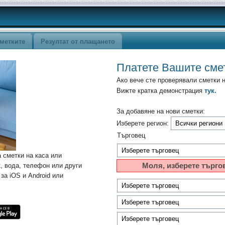
метките
Резултат от плащането
Платете Вашите сме
Ако вече сте проверявали сметки 
Вижте кратка демонстрация
тук.
За добавяне на нови сметки:
Изберете регион:
Търговец
 сметки на каса или
к, вода, телефон или други
Моля, изберете търго
за iOS и Android или