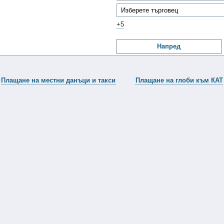
+5
Напред
Плащане на местни данъци и такси
Плащане на глоби към КАТ