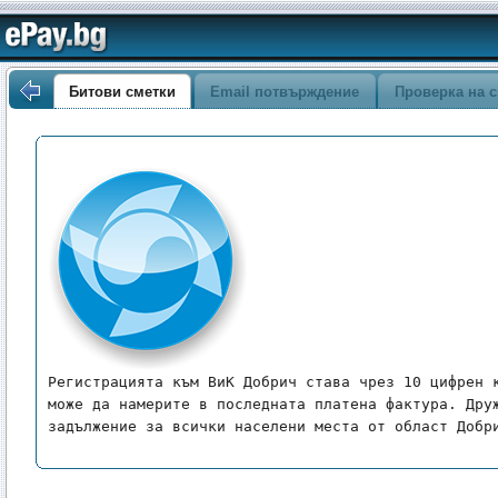
Битови сметки
Email потвърждение
Проверка на с
Регистрацията към ВиК Добрич става чрез 10 цифрен к
може да намерите в последната платена фактура. Друж
задължение за всички населени места от област Добр