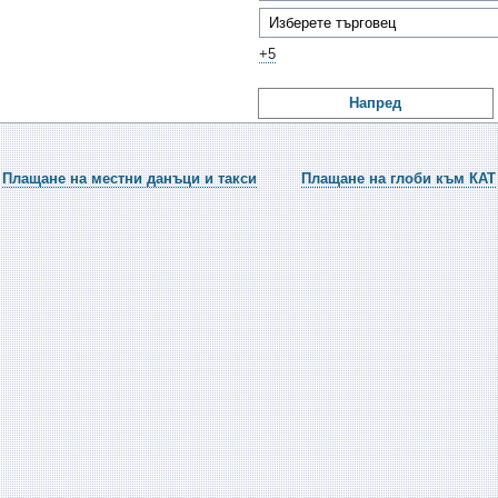
+5
Напред
Плащане на местни данъци и такси
Плащане на глоби към КАТ