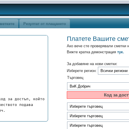
метките
Резултат от плащането
Платете Вашите сме
Ако вече сте проверявали сметки 
Вижте кратка демонстрация
тук.
За добавяне на нови сметки:
Изберете регион:
Търговец
Код за дост
од за достъп, който 
еството подава 
ич.