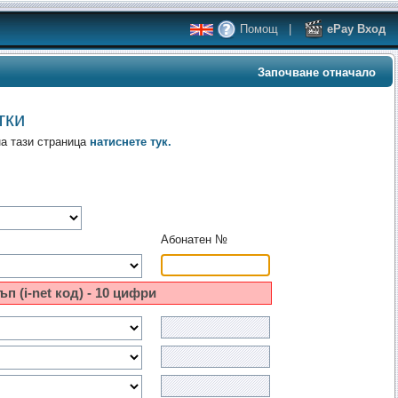
Помощ
|
ePay Вход
Започване отначало
тки
на тази страница
натиснете тук.
Абонатен №
ъп (i-net код) - 10 цифри