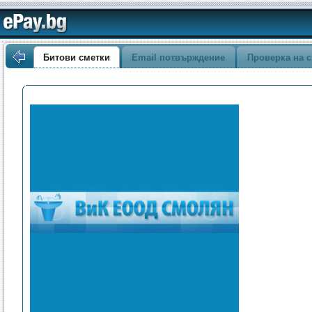
Битови сметки
Email потвърждение
Проверка на с