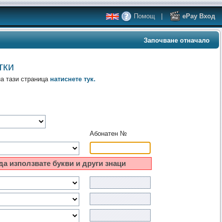
Помощ
|
ePay Вход
Започване отначало
тки
на тази страница
натиснете тук.
Абонатен №
да използвате букви и други знаци