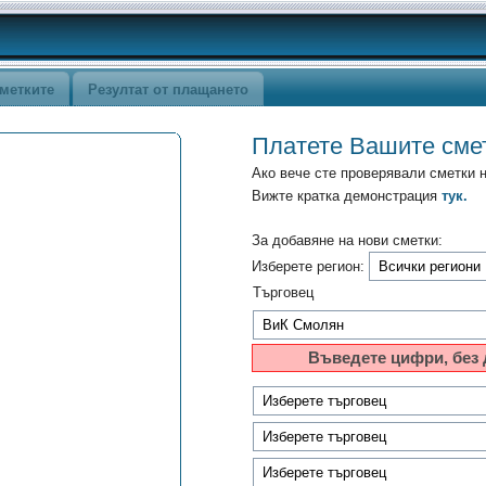
метките
Резултат от плащането
Платете Вашите сме
Ако вече сте проверявали сметки 
Вижте кратка демонстрация
тук.
За добавяне на нови сметки:
Изберете регион:
Търговец
Въведете цифри, без 