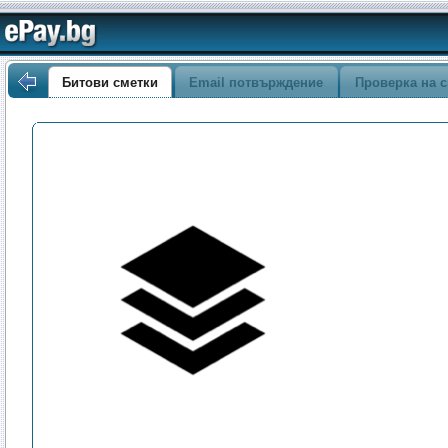
Битови сметки
Email потвърждение
Проверка на с