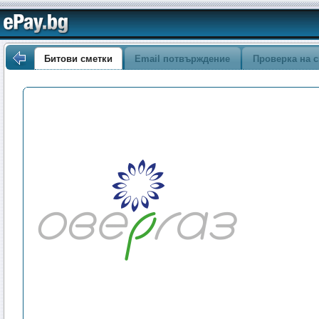
Битови сметки
Email потвърждение
Проверка на с