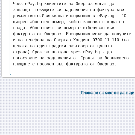
Чрез ePay.bg клиентите на Овергаз могат да 
заплащат текущите си задължения по фактура към 
дружеството.Изисквана информация в ePay.bg - 10-
цифрен абонатен номер, който започва с кода на 
града. Абонатният ви номер е отбелязан във 
фактурата от Овергаз. Информация може да получите 
и на телефона на Овергаз Холдинг 0700 11 110 (на 
цената на един градски разговор от цялата 
страна).Срок за плащане чрез ePay.bg - до 
погасяване на задълженията. Срокът за безлихвено 
плащане е посочен във фактурата от Овергаз.
Плащане на местни данъци 