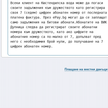
Всеки клиент на Кюстендилска вода може да погаси 
своите задължения към дружеството като регистрира 
своя 7 (седем) цифрен абонатен номер от последната 
платена фактура. През ePay.bg могат да се заплащат 
само задължения на битови абонати.Абонатите на ВИК 
Дупница следва да регистрират своите абонатни 
номера към дружеството, като ако цифрите на 
абонатния номер са по-малко от 7, допълват пред 
него с необходимия брой нули, до получаване на 7 
цифрен абонатен номер.
Плащане на местни данъци 