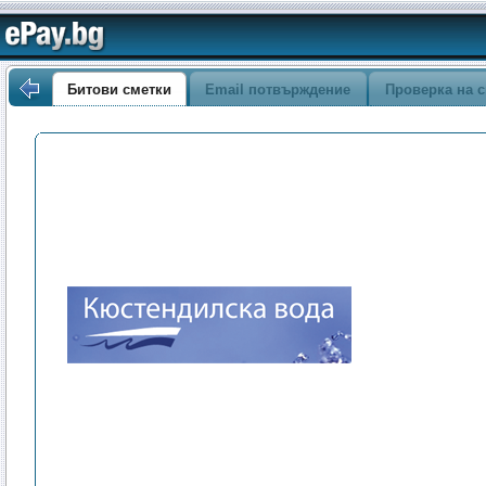
Битови сметки
Email потвърждение
Проверка на с