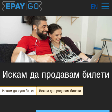
EN
Искам да продавам билети
Искам да купя билет
Искам да продавам билети