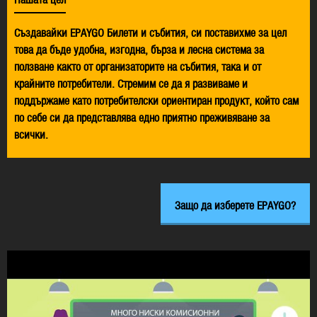
Създавайки EPAYGO Билети и събития, си поставихме за цел
това да бъде удобна, изгодна, бърза и лесна система за
ползване както от организаторите на събития, така и от
крайните потребители. Стремим се да я развиваме и
поддържаме като потребителски ориентиран продукт, който сам
по себе си да представлява едно приятно преживяване за
всички.
Защо да изберете EPAYGO?