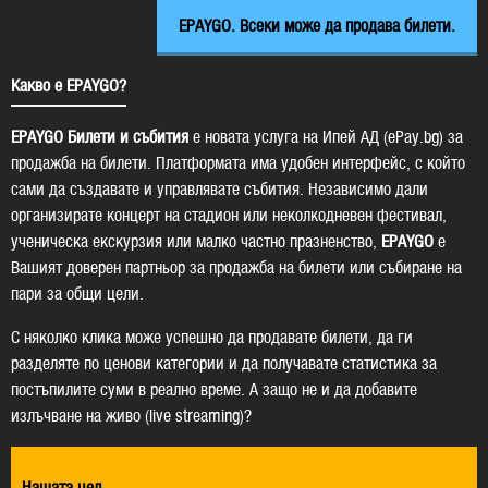
EPAYGO. Всеки може да продава билети.
Какво е EPAYGO?
EPAYGO Билети и събития
е новата услуга на Ипей АД (ePay.bg) за
продажба на билети. Платформата има удобен интерфейс, с който
сами да създавате и управлявате събития. Независимо дали
организирате концерт на стадион или неколкодневен фестивал,
ученическа екскурзия или малко частно празненство,
EPAYGO
е
Вашият доверен партньор за продажба на билети или събиране на
пари за общи цели.
С няколко клика може успешно да продавате билети, да ги
разделяте по ценови категории и да получавате статистика за
постъпилите суми в реално време. А защо не и да добавите
излъчване на живо (live streaming)?
Нашата цел