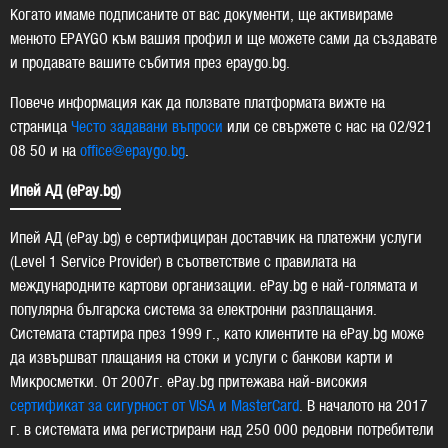
Когато имаме подписаните от вас документи, ще активираме
менюто EPAYGO към вашия профил и ще можете сами да създавате
и продавате вашите събития през epaygo.bg.
Повече информация как да ползвате платформата вижте на
страница
Често задавани въпроси
или се свържете с нас на 02/921
08 50 и на
office@epaygo.bg
.
Ипей АД (ePay.bg)
Ипей АД (ePay.bg) е сертифициран доставчик на платежни услуги
(Level 1 Service Provider) в съответствие с правилата на
международните картови организации. ePay.bg e най-голямата и
популярна българска система за електронни разплащания.
Системата стартира през 1999 г., като клиентите на ePay.bg може
да извършват плащания на стоки и услуги с банкови карти и
Микросметки. От 2007г. ePay.bg притежава най-високия
сертификат за сигурност от VISA и MasterCard
. В началото на 2017
г. в системата има регистрирани над 250 000 редовни потребители