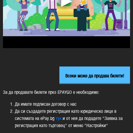
Всеки може да продава билети!
За да продавате билети през EPAYGO е необходимо:
Да имате подписан договор с нас
Да си създадете регистрация като юридическо лице в
системата на ePay.bg
тук
и от нея да подадете "Заявка за
регистрация като търговец" от меню "Настройки"